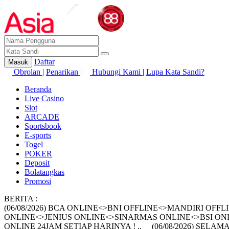
Daftar
Masuk
Obrolan
|
Penarikan
|
Hubungi Kami
|
Lupa Kata Sandi?
Beranda
Live Casino
Slot
ARCADE
Sportsbook
E-sports
Togel
POKER
Deposit
Bolatangkas
Promosi
BERITA :
(06/08/2026)
BCA ONLINE<>BNI OFFLINE<>MANDIRI OFF
ONLINE<>JENIUS ONLINE<>SINARMAS ONLINE<>BSI O
ONLINE 24JAM SETIAP HARINYA ! ..
(06/08/2026)
SELAMAT