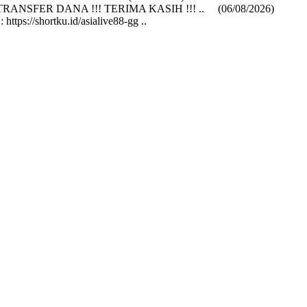
NSFER DANA !!! TERIMA KASIH !!! ..
(06/08/2026)
 : https://shortku.id/asialive88-gg ..