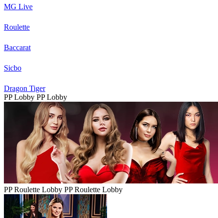
MG Live
Roulette
Baccarat
Sicbo
Dragon Tiger
PP Lobby
PP Lobby
PP Roulette Lobby
PP Roulette Lobby