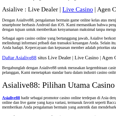
Asialive : Live Dealer |
Live Casino
| Agen C
Dengan Asialive88, pengalaman bermain game online kelas atas menja
smartphone berbasis Android dan iOS. Kami memastikan bahwa pengal
dengan tujuan untuk memberikan kenyamanan maksimal tanpa meng
Sebagai agen casino online yang bertanggung jawab, Asialive berk
melindungi informasi pribadi dan transaksi keuangan Anda. Selain 
Anda hadapi. Kepercayaan dan kepuasan member adalah prioritas utam
Daftar Asialive88
situs Live Dealer | Live Casino | Agen
Bergabunglah dengan Asialive88 untuk merasakan kegembiraan casino
pelanggan, Kami menetapkan standar baru dalam industri casino onl
Asialive88: Pilihan Utama Casino
Asialive88
hadir sebagai promotor casino online terdepan di Asia 
online dan live game yang kaya variasi, termasuk favorit seperti Bacca
memberikan Anda pengalaman bermain yang autentik dan mendebark