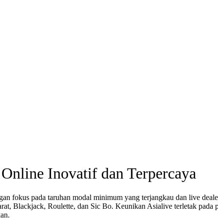
 Online Inovatif dan Terpercaya
dengan fokus pada taruhan modal minimum yang terjangkau dan live de
rat, Blackjack, Roulette, dan Sic Bo. Keunikan Asialive terletak pada p
an.