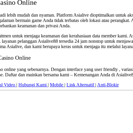
asino Online
di lebih mudah dan nyaman. Platform Asialive dioptimalkan untuk aks
aman bermain game Anda tidak terbatas oleh lokasi atau perangkat. A
orbankan keamanan dan privasi Anda.
omitmen untuk menjaga keamanan dan kerahasiaan data member kami. A
itu, layanan pelanggan Asialive88 tersedia 24 jam nonstop untuk menj
a Asialive, dan kami berupaya keras untuk menjaga itu melalui layana
 Casino Online
 online yang sebenarnya. Dengan interface yang user friendly , varia
ine. Daftar dan mainkan bersama kami – Kemenangan Anda di Asialive
al Video
|
Hubungi Kami
|
Mobile
|
Link Alternatif
|
Anti-Blokir