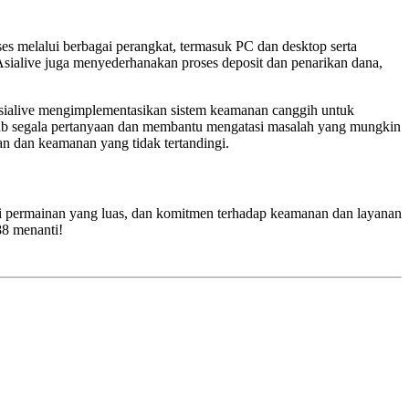
es melalui berbagai perangkat, termasuk PC dan desktop serta
sialive juga menyederhanakan proses deposit dan penarikan dana,
sialive mengimplementasikan sistem keamanan canggih untuk
awab segala pertanyaan dan membantu mengatasi masalah yang mungkin
n dan keamanan yang tidak tertandingi.
si permainan yang luas, dan komitmen terhadap keamanan dan layanan
88 menanti!