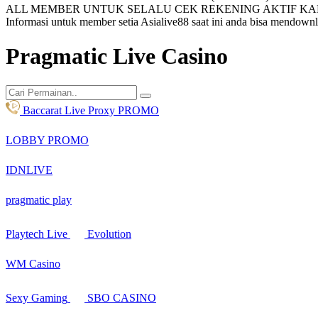
ALL MEMBER UNTUK SELALU CEK REKENING AKTIF KAM
Informasi untuk member setia Asialive88 saat ini anda bisa mendownl
Pragmatic Live Casino
Baccarat Live Proxy
PROMO
LOBBY
PROMO
IDNLIVE
pragmatic play
Playtech Live
Evolution
WM Casino
Sexy Gaming
SBO CASINO