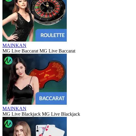
MAINKAN
MG Live Baccarat
MG Live Baccarat
MAINKAN
MG Live Blackjack
MG Live Blackjack