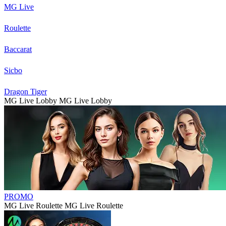
MG Live
Roulette
Baccarat
Sicbo
Dragon Tiger
MG Live Lobby
MG Live Lobby
PROMO
MG Live Roulette
MG Live Roulette