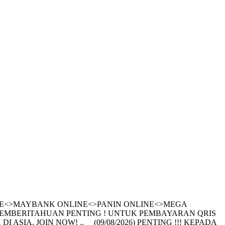
INE<>MAYBANK ONLINE<>PANIN ONLINE<>MEGA
EMBERITAHUAN PENTING ! UNTUK PEMBAYARAN QRIS
DI ASIA. JOIN NOW! ..
(09/08/2026)
PENTING !!! KEPADA