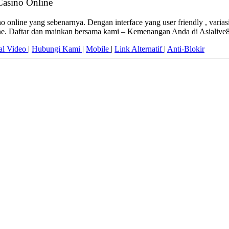
 Casino Online
 online yang sebenarnya. Dengan interface yang user friendly , varia
ine. Daftar dan mainkan bersama kami – Kemenangan Anda di Asialive
al Video
|
Hubungi Kami
|
Mobile
|
Link Alternatif
|
Anti-Blokir