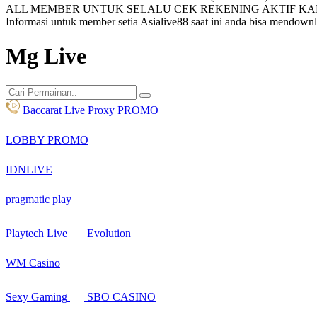
ALL MEMBER UNTUK SELALU CEK REKENING AKTIF KAM
Informasi untuk member setia Asialive88 saat ini anda bisa mendownl
Mg Live
Baccarat Live Proxy
PROMO
LOBBY
PROMO
IDNLIVE
pragmatic play
Playtech Live
Evolution
WM Casino
Sexy Gaming
SBO CASINO