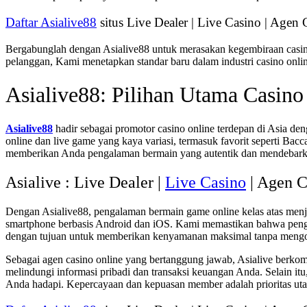
Daftar Asialive88
situs Live Dealer | Live Casino | Agen
Bergabunglah dengan Asialive88 untuk merasakan kegembiraan casino
pelanggan, Kami menetapkan standar baru dalam industri casino onl
Asialive88: Pilihan Utama Casino
Asialive88
hadir sebagai promotor casino online terdepan di Asia 
online dan live game yang kaya variasi, termasuk favorit seperti Bacca
memberikan Anda pengalaman bermain yang autentik dan mendebark
Asialive : Live Dealer |
Live Casino
| Agen C
Dengan Asialive88, pengalaman bermain game online kelas atas menja
smartphone berbasis Android dan iOS. Kami memastikan bahwa pengal
dengan tujuan untuk memberikan kenyamanan maksimal tanpa meng
Sebagai agen casino online yang bertanggung jawab, Asialive berk
melindungi informasi pribadi dan transaksi keuangan Anda. Selain 
Anda hadapi. Kepercayaan dan kepuasan member adalah prioritas utam