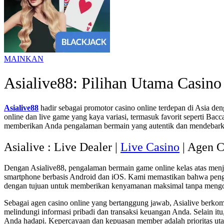
MAINKAN
Asialive88: Pilihan Utama Casino
Asialive88
hadir sebagai promotor casino online terdepan di Asia 
online dan live game yang kaya variasi, termasuk favorit seperti Bacca
memberikan Anda pengalaman bermain yang autentik dan mendebark
Asialive : Live Dealer |
Live Casino
| Agen C
Dengan Asialive88, pengalaman bermain game online kelas atas menja
smartphone berbasis Android dan iOS. Kami memastikan bahwa pengal
dengan tujuan untuk memberikan kenyamanan maksimal tanpa meng
Sebagai agen casino online yang bertanggung jawab, Asialive berk
melindungi informasi pribadi dan transaksi keuangan Anda. Selain 
Anda hadapi. Kepercayaan dan kepuasan member adalah prioritas utam