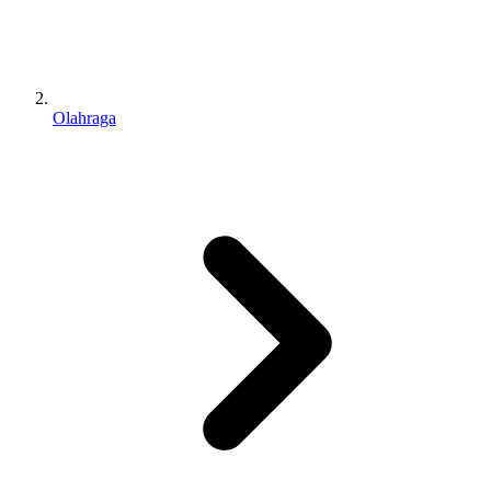
Olahraga