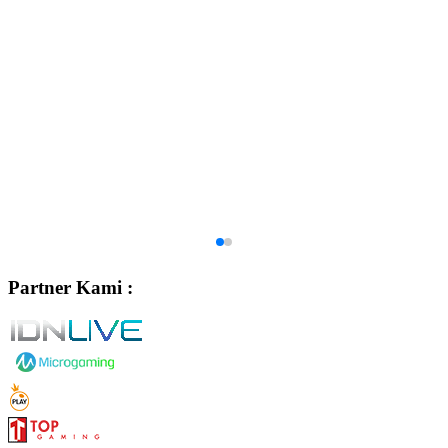
Partner Kami :