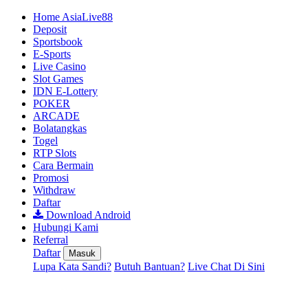
Home AsiaLive88
Deposit
Sportsbook
E-Sports
Live Casino
Slot Games
IDN E-Lottery
POKER
ARCADE
Bolatangkas
Togel
RTP Slots
Cara Bermain
Promosi
Withdraw
Daftar
Download Android
Hubungi Kami
Referral
Daftar
Masuk
Lupa Kata Sandi?
Butuh Bantuan?
Live Chat Di Sini