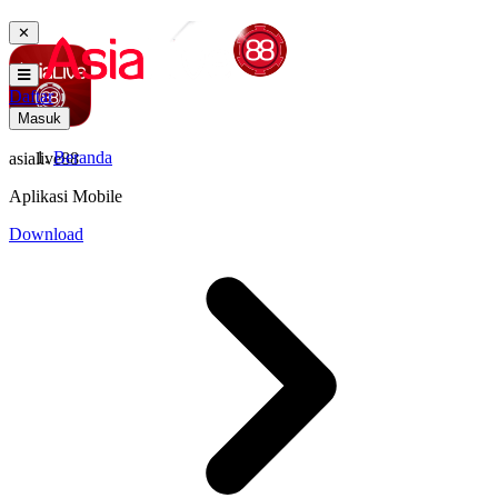
✕
Daftar
Masuk
Beranda
asialive88
Aplikasi Mobile
Download