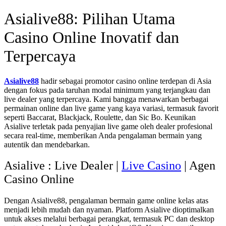
Asialive88: Pilihan Utama
Casino Online Inovatif dan
Terpercaya
Asialive88
hadir sebagai promotor casino online terdepan di Asia
dengan fokus pada taruhan modal minimum yang terjangkau dan
live dealer yang terpercaya. Kami bangga menawarkan berbagai
permainan online dan live game yang kaya variasi, termasuk favorit
seperti Baccarat, Blackjack, Roulette, dan Sic Bo. Keunikan
Asialive terletak pada penyajian live game oleh dealer profesional
secara real-time, memberikan Anda pengalaman bermain yang
autentik dan mendebarkan.
Asialive : Live Dealer |
Live Casino
| Agen
Casino Online
Dengan Asialive88, pengalaman bermain game online kelas atas
menjadi lebih mudah dan nyaman. Platform Asialive dioptimalkan
untuk akses melalui berbagai perangkat, termasuk PC dan desktop