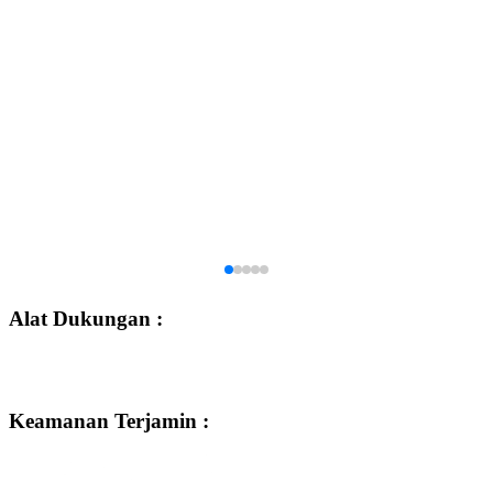
Alat Dukungan :
Keamanan Terjamin :