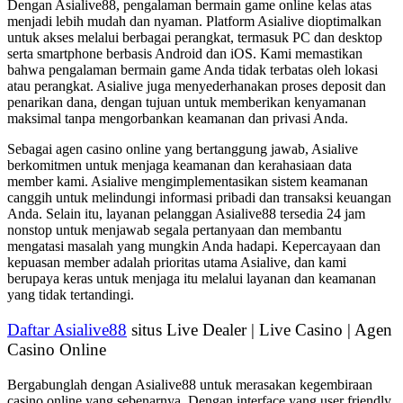
Dengan Asialive88, pengalaman bermain game online kelas atas
menjadi lebih mudah dan nyaman. Platform Asialive dioptimalkan
untuk akses melalui berbagai perangkat, termasuk PC dan desktop
serta smartphone berbasis Android dan iOS. Kami memastikan
bahwa pengalaman bermain game Anda tidak terbatas oleh lokasi
atau perangkat. Asialive juga menyederhanakan proses deposit dan
penarikan dana, dengan tujuan untuk memberikan kenyamanan
maksimal tanpa mengorbankan keamanan dan privasi Anda.
Sebagai agen casino online yang bertanggung jawab, Asialive
berkomitmen untuk menjaga keamanan dan kerahasiaan data
member kami. Asialive mengimplementasikan sistem keamanan
canggih untuk melindungi informasi pribadi dan transaksi keuangan
Anda. Selain itu, layanan pelanggan Asialive88 tersedia 24 jam
nonstop untuk menjawab segala pertanyaan dan membantu
mengatasi masalah yang mungkin Anda hadapi. Kepercayaan dan
kepuasan member adalah prioritas utama Asialive, dan kami
berupaya keras untuk menjaga itu melalui layanan dan keamanan
yang tidak tertandingi.
Daftar Asialive88
situs Live Dealer | Live Casino | Agen
Casino Online
Bergabunglah dengan Asialive88 untuk merasakan kegembiraan
casino online yang sebenarnya. Dengan interface yang user friendly