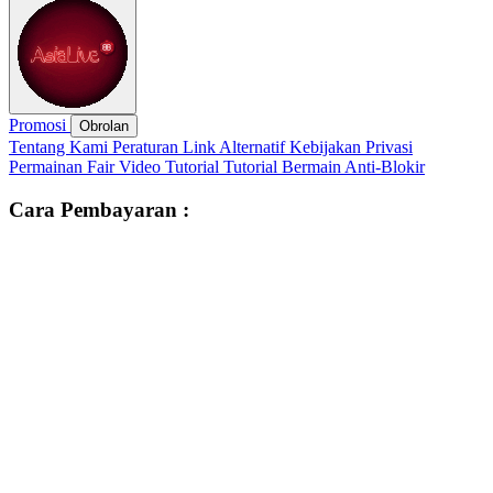
Promosi
Obrolan
Tentang Kami
Peraturan
Link Alternatif
Kebijakan Privasi
Permainan Fair
Video Tutorial
Tutorial Bermain
Anti-Blokir
Cara Pembayaran :