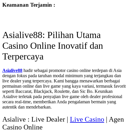
Keamanan Terjamin :
25
Bonus Free Chip 1,700,000
Asialive88: Pilihan Utama
26
Bonus Free Chip 1,600,000
Casino Online Inovatif dan
Terpercaya
27
Bonus Free Chip 1,500,000
Asialive88
hadir sebagai promotor casino online terdepan di Asia
dengan fokus pada taruhan modal minimum yang terjangkau dan
live dealer yang terpercaya. Kami bangga menawarkan berbagai
28
Bonus Free Chip 1,400,000
permainan online dan live game yang kaya variasi, termasuk favorit
seperti Baccarat, Blackjack, Roulette, dan Sic Bo. Keunikan
Asialive terletak pada penyajian live game oleh dealer profesional
secara real-time, memberikan Anda pengalaman bermain yang
autentik dan mendebarkan.
29
Bonus Free Chip 1,300,000
Asialive : Live Dealer |
Live Casino
| Agen
Casino Online