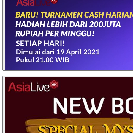
45,000,001 - 55,000,000
6 Kupon
55,000,001 - 65,000,000
7 Kupon
65,000,001 - 80,000,000
8 Kupon
80,000,001 - 100,000,000
9 Kupon
Turnover/Rollingan bermain : Rp. 500.001 - Rp.
1.500.000 = 2 Kupon
Turnover/Rollingan bermain : Rp. 1.500.001 - Rp.
3.000.000 = 5 Kupon
> 100,000,000
10 Kupon
Turnover/Rollingan bermain : Rp. 3.000.001 - Rp.
A. MONDAY WARMUP
5.000.000 = 8 Kupon
Turnover/Rollingan bermain : Lebih dari > Rp. 5.000.001
= 12 Kupon