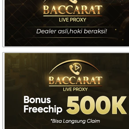
ASIALIVE88 berhak mengubah, memperpanjang,
DAPAT DIGANGGU GUGAT.
menghentikan, atau membatalkan promo sewaktu-waktu
Rp
501 - 800
Rp 50.000
300
tanpa pemberitahuan sebelumnya.
15.000.000
Seluruh keputusan ASIALIVE88 terkait promo ini bersifat
mutlak, final, dan tidak dapat diganggu gugat
.
Rp
TOTAL
800
97.500.000
Seluruh Pemain Berhak Mengikuti Promosi ini.
Periode Turnamen mulai dari tanggal 28 Juli s/d 16 Agustus
2026.
Total 800 Pemain dengan nilai Turnover tertinggi akan keluar
menjadi pemenang.
Turnover Pemenang dihitung dari Semua Game yang di
pertandingkan.
Papan Peringkat Pemenang atau Leaderboard bisa dilihat di
menu KOTAK BONUS lalu pilih GRAND TURNOVER
KEMERDEKAAN, Turnover akan di update setiap hari di