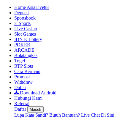
Home AsiaLive88
Deposit
Sportsbook
E-Sports
Live Casino
Slot Games
IDN E-Lottery
POKER
ARCADE
Bolatangkas
Togel
RTP Slots
Cara Bermain
Promosi
Withdraw
Daftar
Download Android
Hubungi Kami
Referral
Daftar
Masuk
Lupa Kata Sandi?
Butuh Bantuan?
Live Chat Di Sini