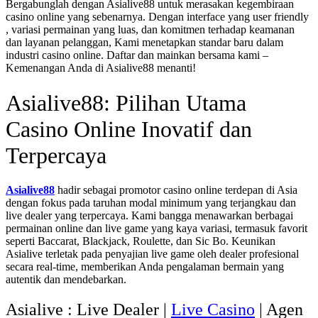
Bergabunglah dengan Asialive88 untuk merasakan kegembiraan
casino online yang sebenarnya. Dengan interface yang user friendly
, variasi permainan yang luas, dan komitmen terhadap keamanan
dan layanan pelanggan, Kami menetapkan standar baru dalam
36
Bonus Free Chip 950,000
industri casino online. Daftar dan mainkan bersama kami –
Kemenangan Anda di Asialive88 menanti!
Asialive88: Pilihan Utama
37
Bonus Free Chip 900,000
Casino Online Inovatif dan
Terpercaya
38
Bonus Free Chip 850,000
Asialive88
hadir sebagai promotor casino online terdepan di Asia
dengan fokus pada taruhan modal minimum yang terjangkau dan
live dealer yang terpercaya. Kami bangga menawarkan berbagai
permainan online dan live game yang kaya variasi, termasuk favorit
39
Bonus Free Chip 800,000
seperti Baccarat, Blackjack, Roulette, dan Sic Bo. Keunikan
Asialive terletak pada penyajian live game oleh dealer profesional
secara real-time, memberikan Anda pengalaman bermain yang
autentik dan mendebarkan.
40
Bonus Free Chip 750,000
Asialive : Live Dealer |
Live Casino
| Agen