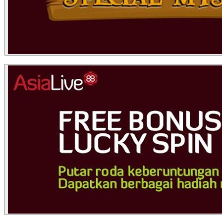
B. ALL IN TUESDAY
Turnover/Rollingan bermain : Rp. 6.000.000 - Rp.
10.799.999 = 1 Kupon
Tebak Nomor 1 Bola
Turnover/Rollingan bermain : Rp. 10.800.000 - Rp.
Tebak Nomor 2 Bola
15.999.999 = 2 Kupon
Kami Memberikan Bonus Special Mystery Box Untuk
Tebak Nomor 3 Bola
Turnover/Rollingan bermain : Rp. 16.000.000 - Rp.
Tebak Nomor 4 Bola
Para Member Aktif Dan Setia Setiap Hari
21.799.999 = 3 Kupon
Tebak Nomor 5 Bola
Turnover/Rollingan bermain : Rp. 21.800.000 - Rp.
Tebak Nomor 6 Bola
C. MINI WEDNESDAY
Sabtu Dan Minggu berhadiah UANG TUNAI!
27.199.999 = 4 Kupon
Tebak Nomor 7 Bola
Turnover/Rollingan bermain : Lebih dari > Rp. 27.199.999 =
Pilih Salah Satu Kotaknya, Dan Dapatkan Hadiahnya!
5 Kupon
Hanya dengan aktif bermain di AsiaLive88 Pada hari Jumat s/d Kamis dan
*Note
Memiliki Tiket Free Lucky Spin di hari Sabtu - Jumat, Mini Games Spesial
Mystery Box akan secara otomatis terbuka di hari Sabtu dan Minggu.
Contoh :
D. TURBO THURSDAY
Ini adalah Promosi cuma-cuma dari AsiaLive88, Tidak di PUNGUT
BIAYA!! GRATIS!!
Aktif Dan Terus Bermain di AsiaLive88, Dapatkan Bonus Bonus Special
Dari AsiaLive88!
*NOTE :