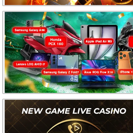
TOTAL
260
36 - 55
Rp 250.000
20
waktu
3
x24 setelah event ini berakhir.
42.000.000
5.000.000
Jika lewat
3
x24 jam setelah menang Merchandise di Lucky
Spin dan member tidak melakukan Claim di menu BONUS
BONUS 20X FREESPIN FACHAI SETIAP DEPOSIT
maka bonus tersebut HANGUS.
Rp
56 - 80
Rp 200.000
25
Pemenang Merchandise di wajibkan melakukan pengisian
5.000.000
data pengiriman dengan lengkap dan benar sesuai KTP (
MERDEKA LUCKYDRAW FESTIVAL OF
VALID ) untuk pengiriman Merchandise.
Member berhak memperoleh
20 Free Spin
untuk permainan
CHAMPIONS 2026 berlaku untuk semua pemain yang telah
Pengiriman Merchandise akan di kirimkan paling lambat 14
slot
FACHAI
dengan total deposit minimal
Rp200.000
Rp
memenuhi syarat sebagai pemenang pada Turnamen Turnover
81 - 110
Rp 175.000
30
hari kerja setelah member melakukan claim (Tergantung
dalam satu hari. Deposit dapat diakumulasikan hingga
5.250.000
periode sebelumnya.
Kondisi Stock Barang & Jasa pengiriman).
Segala bentuk
memenuhi nominal yang ditentukan.
Pemenang akan dipilih dari pemain yang telah menjadi
keterlambatan dalam proses pengiriman diluar tanggung
Free Spin diberikan dengan nilai taruhan (
bet
) sebesar
Rp400
pemenang pada Turnamen Turnover periode sebelumnya.
Rp
jawab pihak Kami.)
per putaran
.
Pengundian akan dilakukan secara LIVE pada 19 Agustus
111 - 150
Rp 150.000
40
6.000.000
Bonus akan dibatalkan apabila terdapat melakukan Taruhan 2
Setiap member dapat melakukan klaim Bonus Free Spin
2026 pukul 20:00 WIB dan dapat disaksikan melalui menu
sisi (safety bet). Dan apabila ditemukan adanya indikasi
maksimal
3 kali dalam 1 hari
.
KOTAK BONUS, lalu pilih MERDEKA LUCKYDRAW
kecurangan, Bonus Hunter, dan Kesamaan IP maka Kami
Klaim Bonus Free Spin wajib dilakukan melalui
Live Chat
FESTIVAL OF CHAMPIONS 2026.
Rp
berhak menarik bonus yang telah diberikan.
atau
WhatsApp Resmi
.
Total 260 pemain akan menajadi pemenang pada Event ini.
151 - 200
Rp 125.000
50
6.250.000
Kami berhak untuk mengubah, menolak, membatalkan atau
Free Spin yang telah diklaim hanya berlaku selama
1 x 24
Hadiah akan dikirim secara otomatis ke akun pemenang
menutup semua promosi sesuai dengan ketentuan yang
jam
. Bonus yang tidak digunakan dalam masa berlaku akan
maksimal 1 jam setelah acara LIVE berakhir.
berlaku tanpa ada pemberitahuan sebelumnya.
dinyatakan hangus secara otomatis.
KAMI berhak untuk memodifikasi, mengubah,
Rp
Keputusan kami untuk promo ini adalah Mutlak dan tidak
201 - 300
Promo ini tidak dapat digabungkan dengan program bonus
Rp 100.000
100
menghentikan, atau mengakhiri promosi ini sewaktu-waktu
10.000.000
dapat di Ganggu Gugat.
atau promosi lainnya yang sedang berlangsung.
dengan atau tanpa pemberitahuan sebelumnya.
ASIALIVE88 berhak menolak, membatalkan, atau
Apabila ditemukan adanya kecurangan atau pelanggaran
menghanguskan bonus apabila ditemukan indikasi
terhadap ketentuan yang berlaku, KAMI berhak membatalkan
Rp
301 - 500
Rp 75.000
200
penyalahgunaan promo, kecurangan, multi akun, atau
status pemenang dan hadiah akan dinyatakan hangus.
15.000.000
pelanggaran terhadap ketentuan yang berlaku.
Seluruh keputusan KAMI bersifat MUTLAK dan TIDAK