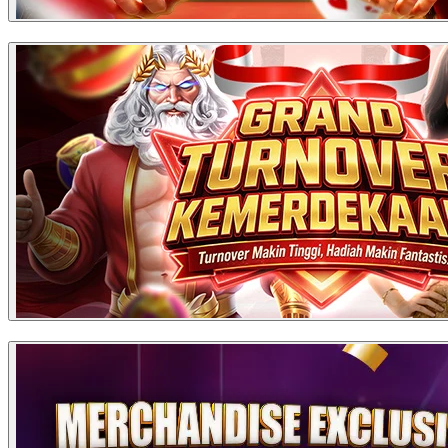
MERDEKA LUCKYDRAW FESTIVAL OF
CHAMPIONS 2026
Total
Total
Rank
Hadiah
Pemenang
Hadiah
Rp
Rp
1
1
3.000.000
3.000.000
Rp
Rp
2 - 3
2
2.500.000
5.000.000
Rp
Rp
4 - 5
2
GRAND TURNOVER KEMERDEKAAN
2.000.000
4.000.000
Rp
Rp
Total
Total
6 - 10
5
Rank
Hadiah
1.000.000
5.000.000
Pemenang
Hadiah