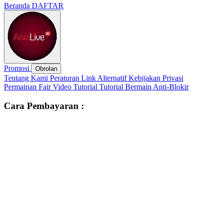
Beranda
Hadiah Peringkat Global
DAFTAR
ASIALIVE88 Memberikan BONUS Untuk Para Member Setia
E. FRIDAY MANIA
- Untuk mendapatkan BINTANG MYSTERY BOX anda diharuskan
ASIALIVE88 Setiap Harinya.
mencapai TURNOVER yang Telah ditentukan setiap hari .
PRIZE
- Jika Anda Mendapatkan Tiket Pada Hari Sabtu Dan Minggu, Tiket
Tersebut Berlaku 1x24 Jam. ( tidak dapat di gunakan di hari berikutnya)
GRAND PRIZE DAN HADIAH
HIBURAN
Sabtu : 1x24 Jam
Promosi
Obrolan
Bola Pertama
500.000
F. SATURDAY NIGHT FEVER
Tentang Kami
Peraturan
Link Alternatif
Kebijakan Privasi
Minggu : 1x24 Jam
Permainan Fair
Video Tutorial
Tutorial Bermain
Anti-Blokir
1
Xmax 250 Tech Max
Cara Pembayaran :
Bola Kedua
400.000
2
Honda PCX 160
G. SUNDAY VIP
Bola Ketiga
300.000
3
Galaxy Z Fold7
Bola Keempat
200.000
Syarat & Ketentuan