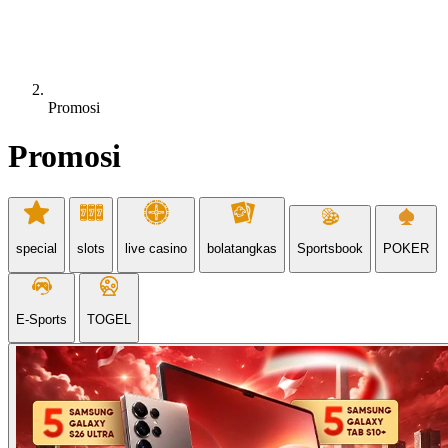
Promosi
Promosi
special
slots
live casino
bolatangkas
Sportsbook
POKER
E-Sports
TOGEL