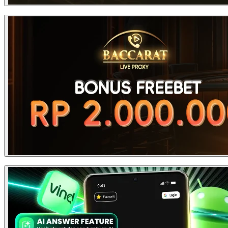
pukul 19:00 WIB
Hadiah akan dibagikan pada tanggal 17 Agustus 2026.
Kemenangan Akan Di Batalkan Apabila Terdapat Melakukan
BONUS FREE CHIPS CASINO PROXY BETTING 500K
Taruhan 2 sisi ( Safety Bet ) Gantungan Free Spin, Kesamaan
IP, Kesalahan Data Member (Tidak Valid). Dan Apabila Di
Temukan Adanya Indikasi Kecurangan.
Syarat dan ketentuan:
Pihak GRAND TURNOVER KEMERDEKAAN Berhak
Untuk Mengubah, Menolak, Membatalkan Atau Menutup
1. Berlaku untuk semua pemain yang main di casino proxy betting
Semua Promosi Sesuai Dengan Ketentuan Yang Berlaku
Basic
7.000.000 : 350.000
2. pemain wajib deposit 5.000.000 untuk claim bonus free chips 500.000 dan harus masuk
Tanpa Ada Pemberitahuan Sebelumnya.
Kupon
= 20 Kupon
ke permainan casino proxy betting secara Bersamaan dengan bonus yang telah di berikan.
Keputusan GRAND TURNOVER KEMERDEKAAN
* berlaku juga untuk pemain yang sudah memiliki saldo 5.000.000 dan ingin bermain di
Bersifat Mutlak Dan Tidak Dapat Di Ganggu Gugat.
casino proxy betting juga berhak claim bonus free chips 500.000 , dengan ketentuan harus
main di casino proxy betting.
3. bonus free chips 500.000 hanya boleh dimainkan di casino proxy betting , jika bonus free
Bonus
7.000.000 :
chips dimainkan di provider game lainnya , maka bonus akan di Tarik / dianggap hangus.
Extra
3.500.000 = 2 Kupon
4. Untuk melakukan withdraw pemain harus mencapai 3x Turnover dari nilai BONUS
Kupon
Contoh :
BONUS Rp 500.000 x 3 = 1.500.000 ( Turnover yang harus di capai )
5. Pihak kami berhak untuk mengubah, menolak, membatalkan atau menutup semua
promosi sesuai dengan ketentuan yang berlaku tanpa ada pemberitahuan sebelumnya.
Promo ini memberikan Free Bet senilai Rp 2.000.000 untuk
TOTAL
22 KUPON
6. Keputusan kami untuk Promo ini adalah Mutlak dan Tidak dapat di Ganggu Gugat.
permainan Casino Proxy Betting.
Berlaku bagi member yang mencapai turnover minimal Rp
5.000.000 dari permainan Casino Proxy Betting.
Setiap member hanya dapat melakukan klaim 1 kali (1x claim