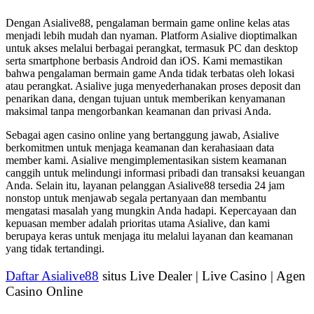
30
Bonus Free Chip 1,250,000
Dengan Asialive88, pengalaman bermain game online kelas atas
menjadi lebih mudah dan nyaman. Platform Asialive dioptimalkan
untuk akses melalui berbagai perangkat, termasuk PC dan desktop
serta smartphone berbasis Android dan iOS. Kami memastikan
31
Bonus Free Chip 1,200,000
bahwa pengalaman bermain game Anda tidak terbatas oleh lokasi
atau perangkat. Asialive juga menyederhanakan proses deposit dan
penarikan dana, dengan tujuan untuk memberikan kenyamanan
maksimal tanpa mengorbankan keamanan dan privasi Anda.
32
Bonus Free Chip 1,150,000
Sebagai agen casino online yang bertanggung jawab, Asialive
berkomitmen untuk menjaga keamanan dan kerahasiaan data
member kami. Asialive mengimplementasikan sistem keamanan
canggih untuk melindungi informasi pribadi dan transaksi keuangan
Anda. Selain itu, layanan pelanggan Asialive88 tersedia 24 jam
33
Bonus Free Chip 1,100,000
nonstop untuk menjawab segala pertanyaan dan membantu
mengatasi masalah yang mungkin Anda hadapi. Kepercayaan dan
kepuasan member adalah prioritas utama Asialive, dan kami
berupaya keras untuk menjaga itu melalui layanan dan keamanan
34
Bonus Free Chip 1,050,000
yang tidak tertandingi.
Daftar Asialive88
situs Live Dealer | Live Casino | Agen
Casino Online
35
Bonus Free Chip 1,000,000